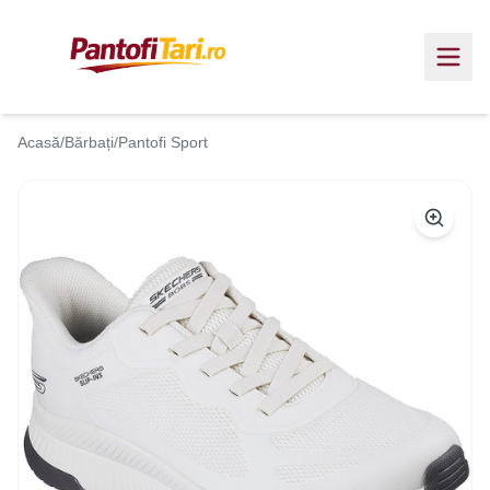
Acasă
/
Bărbați
/
Pantofi Sport