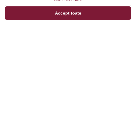
Accept toate
Magazinul tău online de încălțăminte și fashion, cu
outfit builder integrat pentru ținute complete.
Categorii
Bărbați