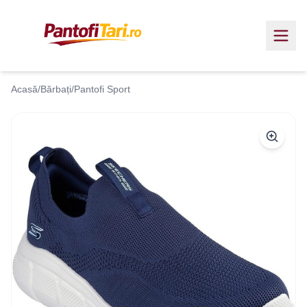
Acasă
/
Bărbați
/
Pantofi Sport