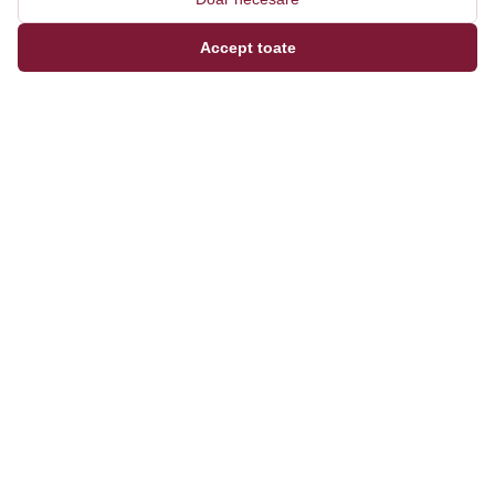
Accept toate
Magazinul tău online de încălțăminte și fashion, cu
outfit builder integrat pentru ținute complete.
Categorii
Bărbați