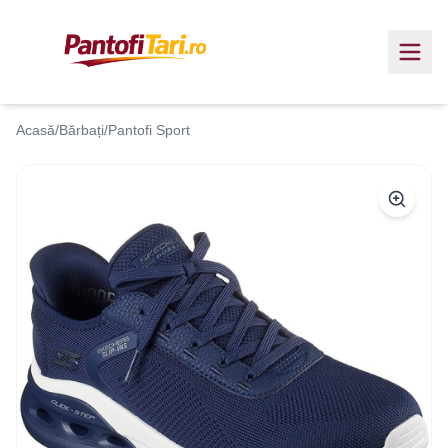
Acasă
/
Bărbați
/
Pantofi Sport