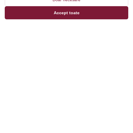
Accept toate
Magazinul tău online de încălțăminte și fashion, cu
outfit builder integrat pentru ținute complete.
Categorii
Bărbați