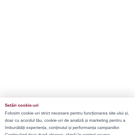
Setări cookie-uri
Folosim cookie-uri strict necesare pentru funcționarea site-ului și,
doar cu acordul tău, cookie-uri de analiză și marketing pentru a
îmbunătăți experiența, conținutul și performanța campaniilor.
Continuând doar după alegere, rămâi în control asupra