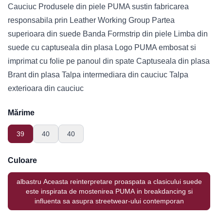
Cauciuc Produsele din piele PUMA sustin fabricarea
responsabila prin Leather Working Group Partea
superioara din suede Banda Formstrip din piele Limba din
suede cu captuseala din plasa Logo PUMA embosat si
imprimat cu folie pe panoul din spate Captuseala din plasa
Brant din plasa Talpa intermediara din cauciuc Talpa
exterioara din cauciuc
Mărime
39
40
40
Culoare
albastru Aceasta reinterpretare proaspata a clasicului suede
este inspirata de mostenirea PUMA in breakdancing si
influenta sa asupra streetwear-ului contemporan