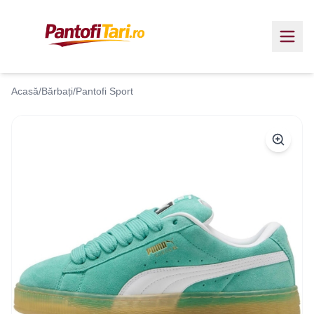
Acasă
/
Bărbați
/
Pantofi Sport