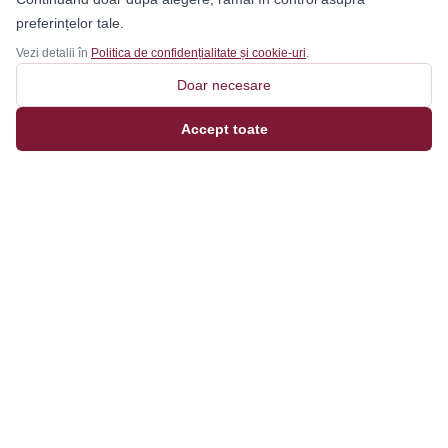
preferințelor tale.
Vezi detalii în
Politica de confidențialitate și cookie-uri
.
Doar necesare
Accept toate
Magazinul tău online de încălțăminte și fashion, cu
outfit builder integrat pentru ținute complete.