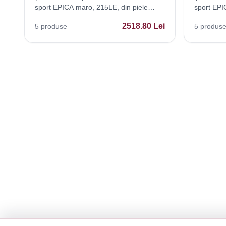
sport EPICA maro, 215LE, din piele
sport EPIC
intoarsa
naturala
2518.80
Lei
5
produse
5
produs