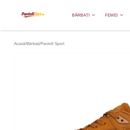
BĂRBAȚI
FEMEI
Acasă
/
Bărbați
/
Pantofi Sport