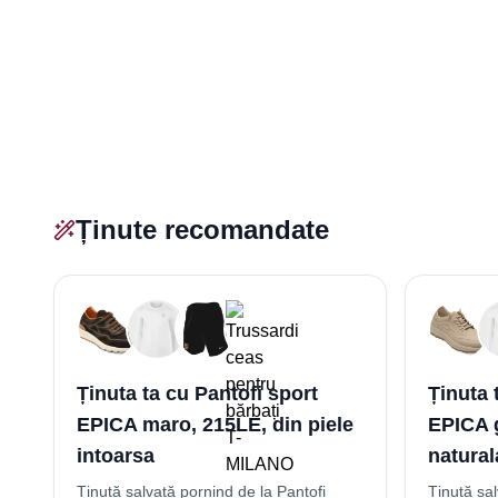
Ținute recomandate
Ținuta ta cu Pantofi sport
Ținuta 
EPICA maro, 215LE, din piele
EPICA g
intoarsa
natural
Ținută salvată pornind de la Pantofi
Ținută sal