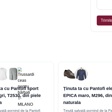
Trimit
ta cu Pantofi sport
Ținuta ta cu Pantofi el
ri, T2530, din piele
EPICA maro, M296, din
a
naturala
vată pornind de la Pantofi
Ținută salvată pornind de la Pa