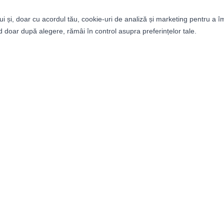
ui și, doar cu acordul tău, cookie-uri de analiză și marketing pentru a î
 doar după alegere, rămâi în control asupra preferințelor tale.
tegorii
Informații
bați
Despre noi
ei
Termeni și condiții
ii
Politica de confidențialitat
it Builder
Retururi