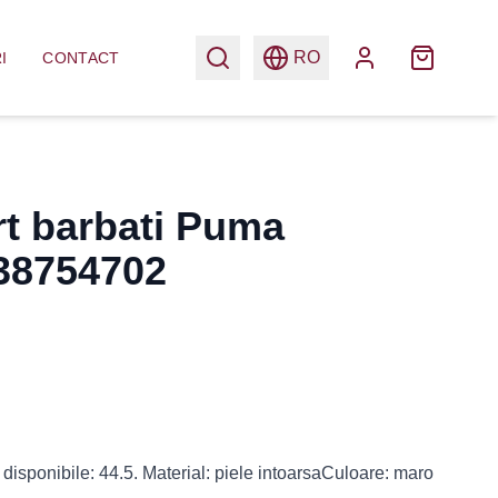
RO
I
CONTACT
rt barbati Puma
 38754702
disponibile: 44.5. Material: piele intoarsaCuloare: maro