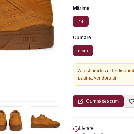
Mărime
44
Culoare
maro
Acest produs este disponib
pagina vendorului.
Cumpără acum
Livrare