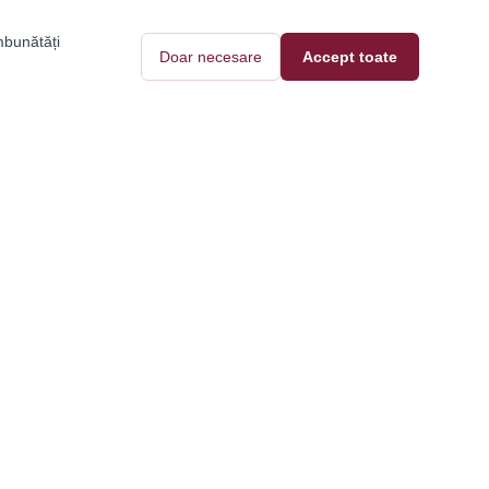
mbunătăți
Doar necesare
Accept toate
Pantofi Tari
Contact
Blog
e