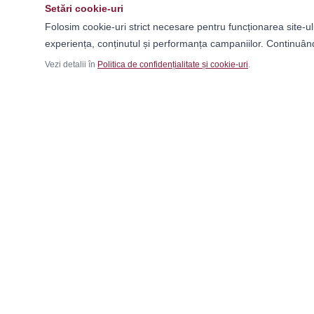
Setări cookie-uri
Folosim cookie-uri strict necesare pentru funcționarea site-ul
experiența, conținutul și performanța campaniilor. Continuând
Vezi detalii în
Politica de confidențialitate și cookie-uri
.
Ca
Băr
Fem
Magazinul tău online de încălțăminte și
Cop
fashion, cu outfit builder integrat pentru ținute
Outf
complete.