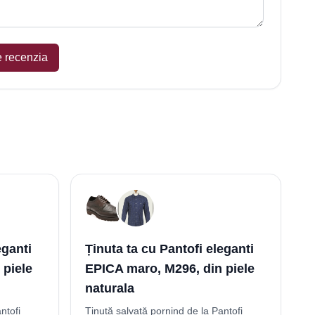
e recenzia
eganti
Ținuta ta cu Pantofi eleganti
 piele
EPICA maro, M296, din piele
naturala
ntofi
Ținută salvată pornind de la Pantofi