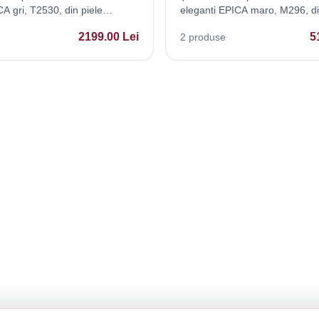
A gri, T2530, din piele
eleganti EPICA maro, M296, di
naturala
2199.00
Lei
5
e
2
produse