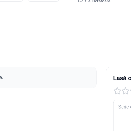
1-3 zile lucrătoare
e.
Lasă o