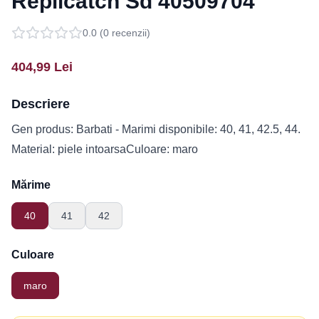
Replicatch Sd 40509704
0.0
(
0
recenzii)
404,99
Lei
Descriere
Gen produs: Barbati - Marimi disponibile: 40, 41, 42.5, 44.
Material: piele intoarsaCuloare: maro
Mărime
40
41
42
Culoare
maro