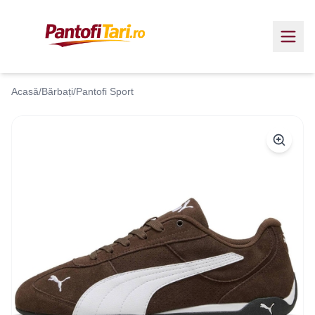
Acasă
/
Bărbați
/
Pantofi Sport