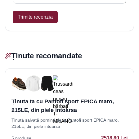
Trimite recenzia
Ținute recomandate
Ținuta ta cu Pantofi sport EPICA maro,
215LE, din piele intoarsa
Ținută salvată pornind de la Pantofi sport EPICA maro,
215LE, din piele intoarsa
2518.80
Lei
5
produse