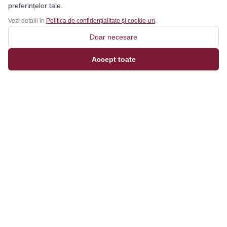
preferințelor tale.
Vezi detalii în
Politica de confidențialitate și cookie-uri
.
Doar necesare
Accept toate
Magazinul tău online de încălțăminte și fashion, cu
outfit builder integrat pentru ținute complete.