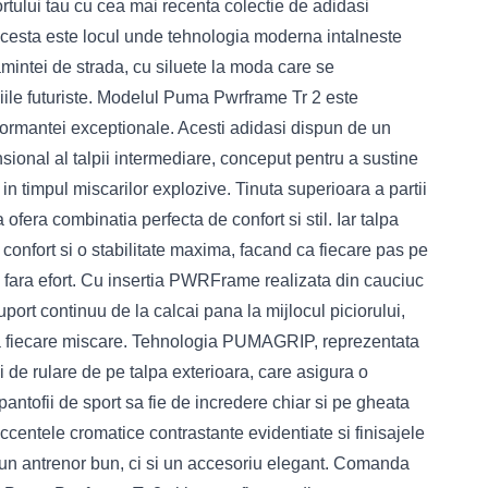
nfortului tau cu cea mai recenta colectie de adidasi
esta este locul unde tehnologia moderna intalneste
amintei de strada, cu siluete la moda care se
iile futuriste. Modelul Puma Pwrframe Tr 2 este
formantei exceptionale. Acesti adidasi dispun de un
sional al talpii intermediare, conceput pentru a sustine
 in timpul miscarilor explozive. Tinuta superioara a partii
 ofera combinatia perfecta de confort si stil. Iar talpa
onfort si o stabilitate maxima, facand ca fiecare pas pe
 si fara efort. Cu insertia PWRFrame realizata din cauciuc
uport continuu de la calcai pana la mijlocul piciorului,
la fiecare miscare. Tehnologia PUMAGRIP, reprezentata
 de rulare de pe talpa exterioara, care asigura o
 pantofii de sport sa fie de incredere chiar si pe gheata
Accentele cromatice contrastante evidentiate si finisajele
 un antrenor bun, ci si un accesoriu elegant. Comanda