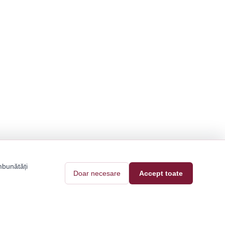
mbunătăți
Doar necesare
Accept toate