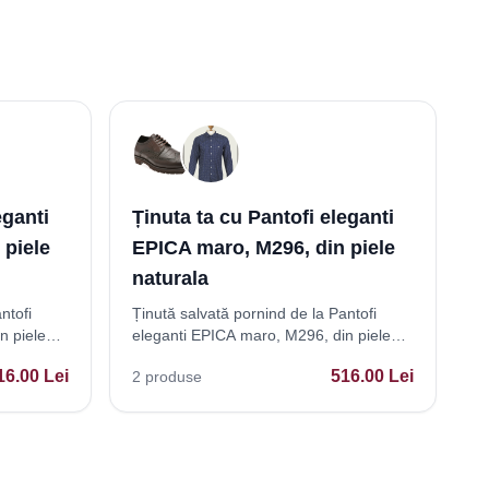
eganti
Ținuta ta cu Pantofi eleganti
 piele
EPICA maro, M296, din piele
naturala
ntofi
Ținută salvată pornind de la Pantofi
n piele
eleganti EPICA maro, M296, din piele
naturala
16.00
Lei
516.00
Lei
2
produse