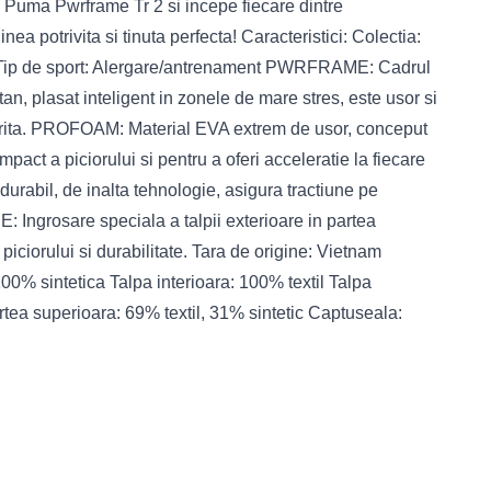
i Puma Pwrframe Tr 2 si incepe fiecare dintre
nea potrivita si tinuta perfecta! Caracteristici: Colectia:
v Tip de sport: Alergare/antrenament PWRFRAME: Cadrul
tan, plasat inteligent in zonele de mare stres, este usor si
sporita. PROFOAM: Material EVA extrem de usor, conceput
pact a piciorului si pentru a oferi acceleratie la fiecare
abil, de inalta tehnologie, asigura tractiune pe
 Ingrosare speciala a talpii exterioare in partea
piciorului si durabilitate. Tara de origine: Vietnam
100% sintetica Talpa interioara: 100% textil Talpa
tea superioara: 69% textil, 31% sintetic Captuseala: