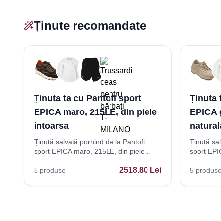
Ținute recomandate
Ținuta ta cu Pantofi sport
Ținuta 
EPICA maro, 215LE, din piele
EPICA g
intoarsa
natural
Ținută salvată pornind de la Pantofi
Ținută sal
sport EPICA maro, 215LE, din piele
sport EPIC
intoarsa
naturala
2518.80
Lei
5
produse
5
produs