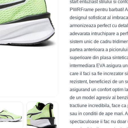
start entuziast stilului si co
PWRFrame pentru barbati! Ac
designul sofisticat al imbrac
armonizeaza perfect cu detal
adevarata intruchipare a per
sistem unic de cadru tridimen
partea anterioara a piciorului
superioare din plasa sintetica
intermediara EVA asigura un c
care il faci sa fie increzator
rezistent, beneficiezi de un s
asigurand un confort optim 
de un model agresiv al benzii
tractiune incredibila, face ca
sau in conditii de ape mari. 
spectaculoase ii fac nu doar