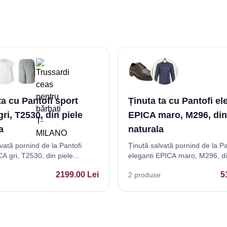
ta cu Pantofi sport
Ținuta ta cu Pantofi el
ri, T2530, din piele
EPICA maro, M296, din
a
naturala
vată pornind de la Pantofi
Ținută salvată pornind de la Pa
A gri, T2530, din piele
eleganti EPICA maro, M296, di
naturala
2199.00
Lei
5
e
2
produse