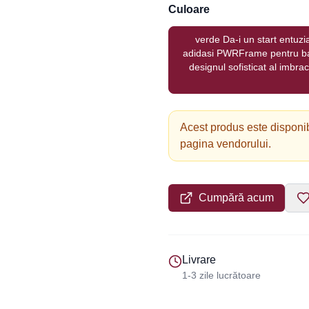
Culoare
verde Da-i un start entuzia
adidasi PWRFrame pentru bar
designul sofisticat al imbr
Acest produs este disponib
pagina vendorului.
Cumpără acum
Livrare
1-3 zile lucrătoare