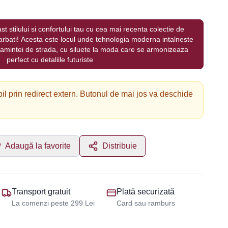
st stilului si confortului tau cu cea mai recenta colectie de
bati! Acesta este locul unde tehnologia moderna intalneste
acamintei de strada, cu siluete la moda care se armonizeaza
perfect cu detaliile futuriste
il prin redirect extern. Butonul de mai jos va deschide
Adaugă la favorite
Distribuie
Transport gratuit
Plată securizată
La comenzi peste 299 Lei
Card sau ramburs