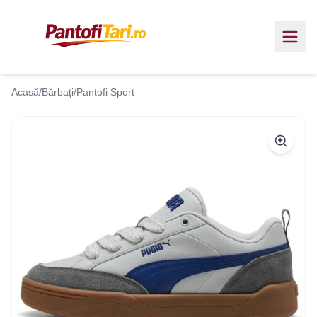
Acasă
/
Bărbați
/
Pantofi Sport