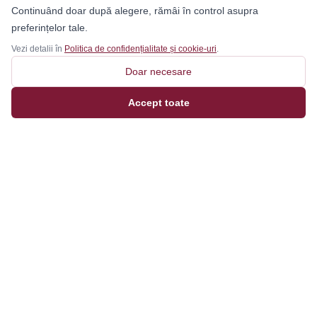
Continuând doar după alegere, rămâi în control asupra
preferințelor tale.
Vezi detalii în
Politica de confidențialitate și cookie-uri
.
Doar necesare
Accept toate
Magazinul tău online de încălțăminte și fashion, cu
outfit builder integrat pentru ținute complete.