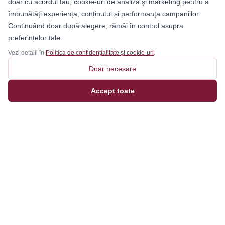
doar cu acordul tău, cookie-uri de analiză și marketing pentru a
îmbunătăți experiența, conținutul și performanța campaniilor.
Continuând doar după alegere, rămâi în control asupra
preferințelor tale.
Vezi detalii în
Politica de confidențialitate și cookie-uri
.
Doar necesare
Accept toate
Magazinul tău online de încălțăminte și fashion, cu