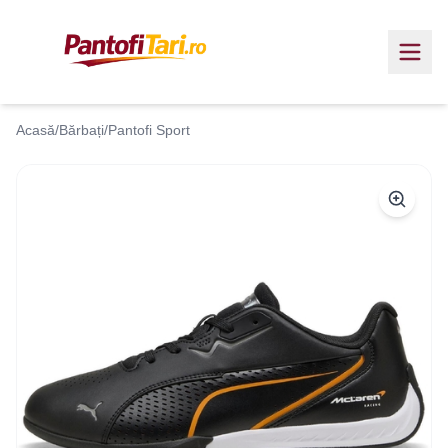
Acasă
/
Bărbați
/
Pantofi Sport