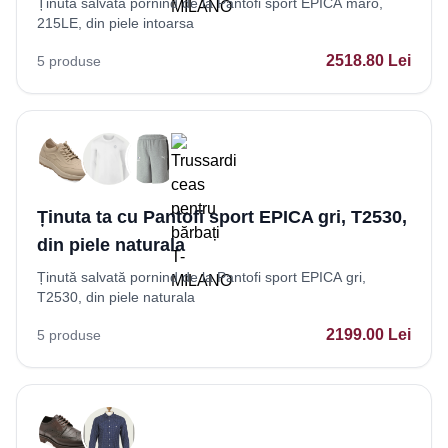
Ținută salvată pornind de la Pantofi sport EPICA maro,
215LE, din piele intoarsa
2518.80
Lei
5
produse
Ținuta ta cu Pantofi sport EPICA gri, T2530,
din piele naturala
Ținută salvată pornind de la Pantofi sport EPICA gri,
T2530, din piele naturala
2199.00
Lei
5
produse