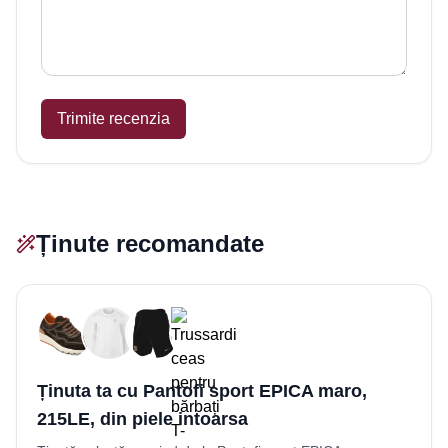
Trimite recenzia
Ținute recomandate
Ținuta ta cu Pantofi sport EPICA maro,
215LE, din piele intoarsa