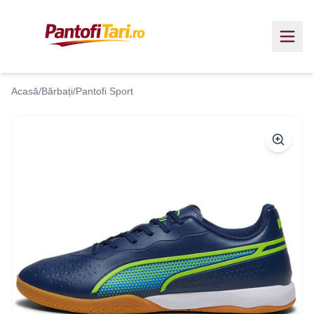
Acasă
/
Bărbați
/
Pantofi Sport