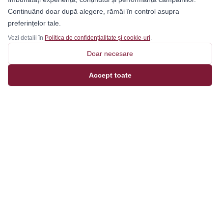
Continuând doar după alegere, rămâi în control asupra
preferințelor tale.
Vezi detalii în
Politica de confidențialitate și cookie-uri
.
Doar necesare
Accept toate
Magazinul tău online de încălțăminte și fashion, cu
outfit builder integrat pentru ținute complete.