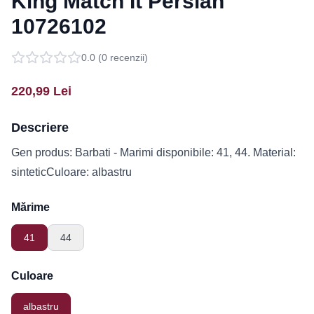
King Match It Persian
10726102
0.0
(
0
recenzii)
220,99
Lei
Descriere
Gen produs: Barbati - Marimi disponibile: 41, 44. Material:
sinteticCuloare: albastru
Mărime
41
44
Culoare
albastru