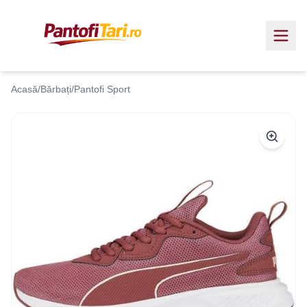
Acasă
/
Bărbați
/
Pantofi Sport