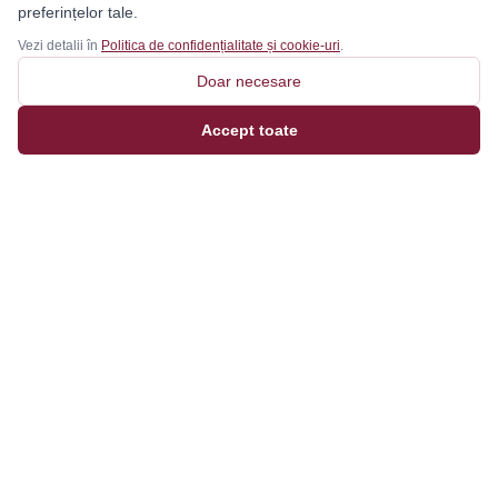
preferințelor tale.
Vezi detalii în
Politica de confidențialitate și cookie-uri
.
Doar necesare
Accept toate
Magazinul tău online de încălțăminte și fashion, cu
outfit builder integrat pentru ținute complete.