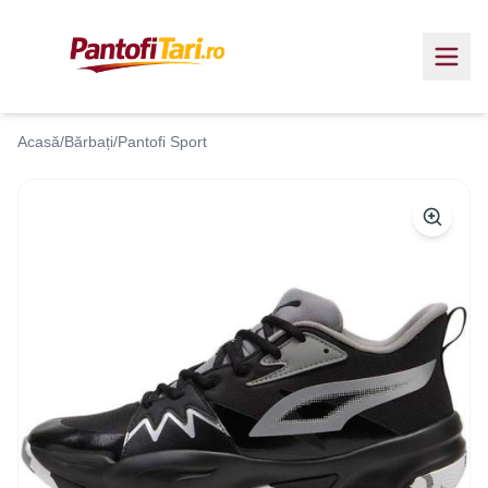
Acasă
/
Bărbați
/
Pantofi Sport