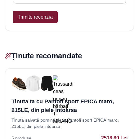
Trimite recenzia
Ținute recomandate
Ținuta ta cu Pantofi sport EPICA maro,
215LE, din piele intoarsa
Ținută salvată pornind de la Pantofi sport EPICA maro,
215LE, din piele intoarsa
2518.80
Lei
5
produse