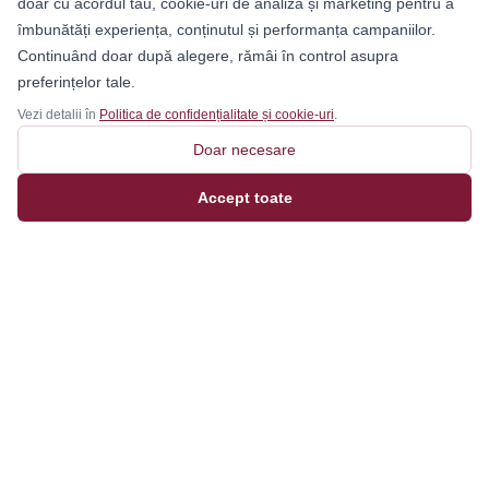
doar cu acordul tău, cookie-uri de analiză și marketing pentru a
îmbunătăți experiența, conținutul și performanța campaniilor.
Continuând doar după alegere, rămâi în control asupra
preferințelor tale.
Vezi detalii în
Politica de confidențialitate și cookie-uri
.
Doar necesare
Accept toate
Magazinul tău online de încălțăminte și fashion, cu