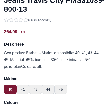
Jeans Travis City PMS31039-
800-13
0.0
(
0
recenzii)
264,99
Lei
Descriere
Gen produs: Barbati - Marimi disponibile: 40, 41, 43, 44,
45. Material: 65% bumbac, 30% piele intoarsa, 5%
poliuretanCuloare: alb
Mărime
40
41
43
44
45
Culoare