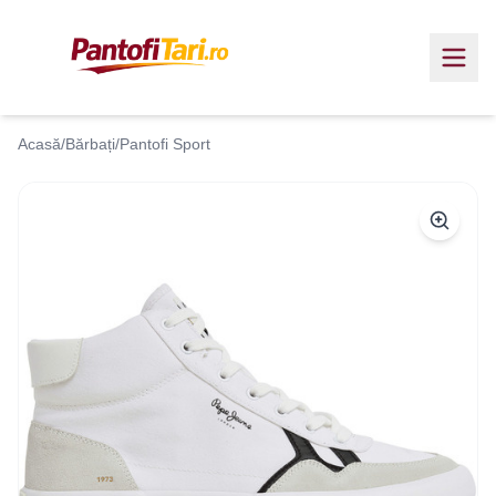
Acasă
/
Bărbați
/
Pantofi Sport