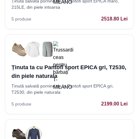
Ținută salvată pornind de la Pantofi sport EPICA maro,
215LE, din piele intoarsa
2518.80
Lei
5
produse
Ținuta ta cu Pantofi sport EPICA gri, T2530,
din piele naturala
Ținută salvată pornind de la Pantofi sport EPICA gri,
T2530, din piele naturala
2199.00
Lei
5
produse