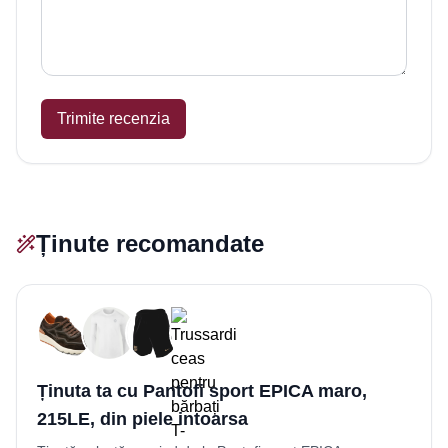
Trimite recenzia
Ținute recomandate
Ținuta ta cu Pantofi sport EPICA maro,
215LE, din piele intoarsa