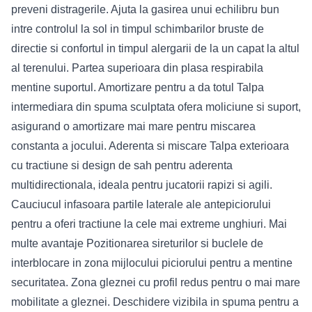
preveni distragerile. Ajuta la gasirea unui echilibru bun
intre controlul la sol in timpul schimbarilor bruste de
directie si confortul in timpul alergarii de la un capat la altul
al terenului. Partea superioara din plasa respirabila
mentine suportul. Amortizare pentru a da totul Talpa
intermediara din spuma sculptata ofera moliciune si suport,
asigurand o amortizare mai mare pentru miscarea
constanta a jocului. Aderenta si miscare Talpa exterioara
cu tractiune si design de sah pentru aderenta
multidirectionala, ideala pentru jucatorii rapizi si agili.
Cauciucul infasoara partile laterale ale antepiciorului
pentru a oferi tractiune la cele mai extreme unghiuri. Mai
multe avantaje Pozitionarea sireturilor si buclele de
interblocare in zona mijlocului piciorului pentru a mentine
securitatea. Zona gleznei cu profil redus pentru o mai mare
mobilitate a gleznei. Deschidere vizibila in spuma pentru a