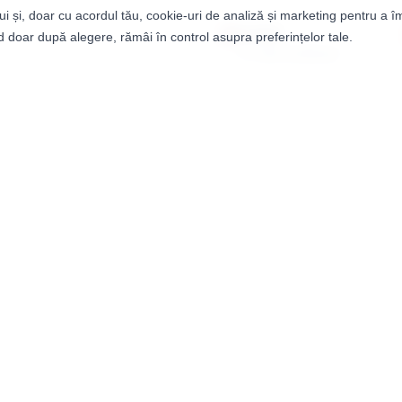
ui și, doar cu acordul tău, cookie-uri de analiză și marketing pentru a î
Livrare
 doar după alegere, rămâi în control asupra preferințelor tale.
1-3 zile lucrătoare
e.
Lasă o