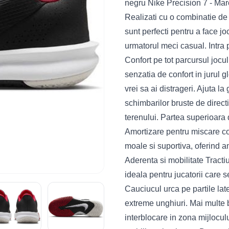
negru Nike Precision 7 - Marc
Realizati cu o combinatie de c
sunt perfecti pentru a face j
urmatorul meci casual. Intra p
Confort pe tot parcursul joc
senzatia de confort in jurul 
vrei sa ai distrageri. Ajuta la
schimbarilor bruste de directie
terenului. Partea superioara d
Amortizare pentru miscare co
moale si suportiva, oferind a
Aderenta si mobilitate Tract
ideala pentru jucatorii care s
Cauciucul urca pe partile late
extreme unghiuri. Mai multe b
interblocare in zona mijloculu