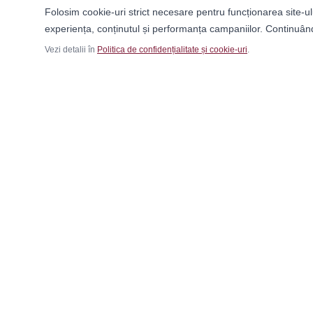
Folosim cookie-uri strict necesare pentru funcționarea site-ul
experiența, conținutul și performanța campaniilor. Continuând
Vezi detalii în
Politica de confidențialitate și cookie-uri
.
Recenzii
Nu există recenzii încă. Fii primul care lasă o recenzi