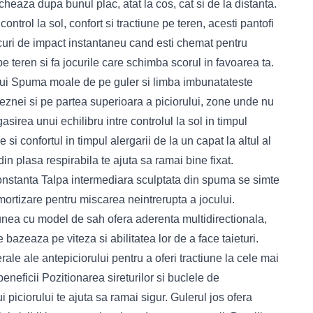
heaza dupa bunul plac, atat la cos, cat si de la distanta.
ontrol la sol, confort si tractiune pe teren, acesti pantofi
ocuri de impact instantaneu cand esti chemat pentru
e teren si fa jocurile care schimba scorul in favoarea ta.
ului Spuma moale de pe guler si limba imbunatateste
gleznei si pe partea superioara a piciorului, zone unde nu
 gasirea unui echilibru intre controlul la sol in timpul
 si confortul in timpul alergarii de la un capat la altul al
in plasa respirabila te ajuta sa ramai bine fixat.
nstanta Talpa intermediara sculptata din spuma se simte
mortizare pentru miscarea neintrerupta a jocului.
iunea cu model de sah ofera aderenta multidirectionala,
e bazeaza pe viteza si abilitatea lor de a face taieturi.
rale ale antepiciorului pentru a oferi tractiune la cele mai
eneficii Pozitionarea sireturilor si buclele de
i piciorului te ajuta sa ramai sigur. Gulerul jos ofera