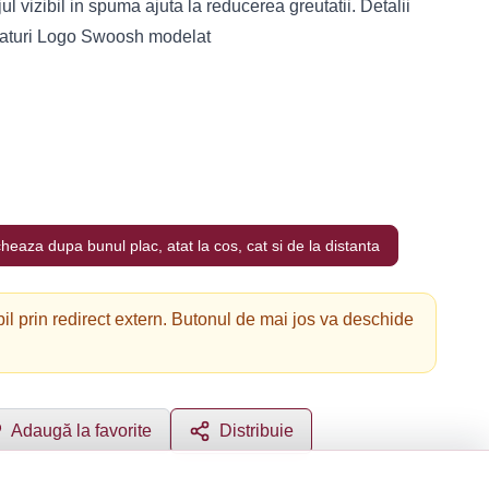
l vizibil in spuma ajuta la reducerea greutatii. Detalii
saturi Logo Swoosh modelat
eaza dupa bunul plac, atat la cos, cat si de la distanta
il prin redirect extern. Butonul de mai jos va deschide
Adaugă la favorite
Distribuie