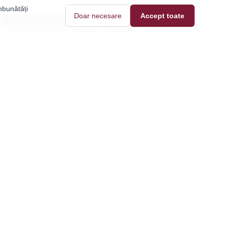
mbunătăți
Doar necesare
Accept toate
Transport gratuit
Plată securizată
La comenzi peste 299 Lei
Card sau ramburs
 recenzie