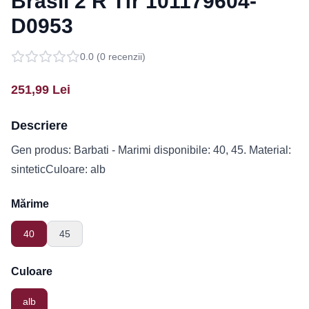
Brasil 2 R Tfr 101179604-
D0953
0.0
(
0
recenzii)
251,99
Lei
Descriere
Gen produs: Barbati - Marimi disponibile: 40, 45. Material:
sinteticCuloare: alb
Mărime
40
45
Culoare
alb