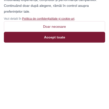
Continuând doar după alegere, rămâi în control asupra
preferințelor tale.
Vezi detalii în
Politica de confidențialitate și cookie-uri
.
Doar necesare
Accept toate
Magazinul tău online de încălțăminte și fashion, cu
outfit builder integrat pentru ținute complete.