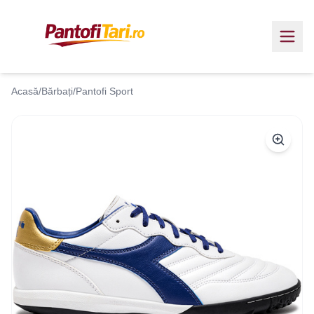
Acasă
/
Bărbați
/
Pantofi Sport