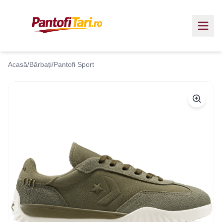
Acasă
/
Bărbați
/
Pantofi Sport