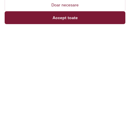
Doar necesare
Accept toate
Magazinul tău online de încălțăminte și fashion, cu
outfit builder integrat pentru ținute complete.
Categorii