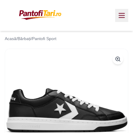
Acasă
/
Bărbați
/
Pantofi Sport