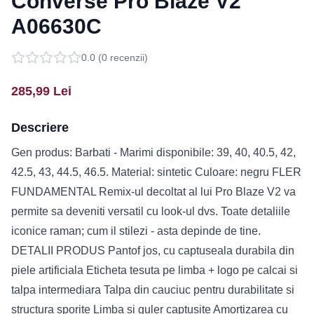
Converse Pro Blaze V2
A06630C
0.0
(
0
recenzii)
285,99
Lei
Descriere
Gen produs: Barbati - Marimi disponibile: 39, 40, 40.5, 42,
42.5, 43, 44.5, 46.5. Material: sintetic Culoare: negru FLER
FUNDAMENTAL Remix-ul decoltat al lui Pro Blaze V2 va
permite sa deveniti versatil cu look-ul dvs. Toate detaliile
iconice raman; cum il stilezi - asta depinde de tine.
DETALII PRODUS Pantof jos, cu captuseala durabila din
piele artificiala Eticheta tesuta pe limba + logo pe calcai si
talpa intermediara Talpa din cauciuc pentru durabilitate si
structura sporite Limba si guler captusite Amortizarea cu