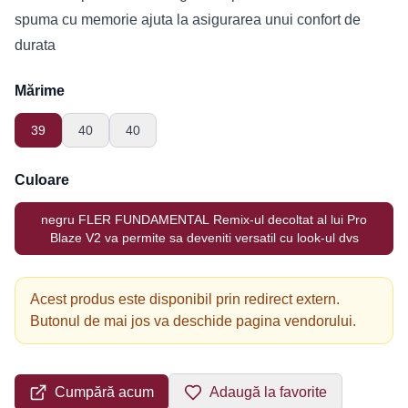
spuma cu memorie ajuta la asigurarea unui confort de
durata
Mărime
39
40
40
Culoare
negru FLER FUNDAMENTAL Remix-ul decoltat al lui Pro
Blaze V2 va permite sa deveniti versatil cu look-ul dvs
Acest produs este disponibil prin redirect extern.
Butonul de mai jos va deschide pagina vendorului.
Cumpără acum
Adaugă la favorite