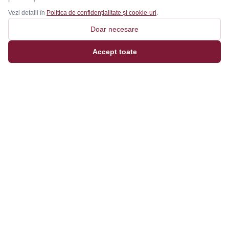
Vezi detalii în
Politica de confidențialitate și cookie-uri
.
Doar necesare
Accept toate
Magazinul tău online de încălțăminte și fashion, cu
outfit builder integrat pentru ținute complete.
Categorii