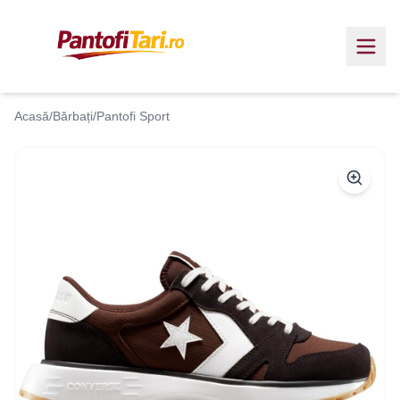
Acasă
/
Bărbați
/
Pantofi Sport