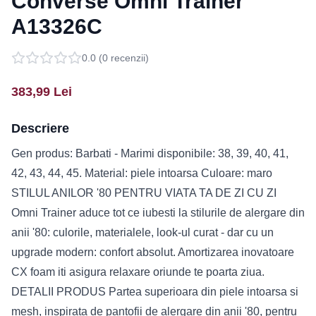
Converse Omni Trainer
A13326C
0.0
(
0
recenzii)
383,99
Lei
Descriere
Gen produs: Barbati - Marimi disponibile: 38, 39, 40, 41,
42, 43, 44, 45. Material: piele intoarsa Culoare: maro
STILUL ANILOR '80 PENTRU VIATA TA DE ZI CU ZI
Omni Trainer aduce tot ce iubesti la stilurile de alergare din
anii '80: culorile, materialele, look-ul curat - dar cu un
upgrade modern: confort absolut. Amortizarea inovatoare
CX foam iti asigura relaxare oriunde te poarta ziua.
DETALII PRODUS Partea superioara din piele intoarsa si
mesh, inspirata de pantofii de alergare din anii '80, pentru