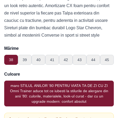
un look retro autentic. Amortizare CX foam pentru confort
de nivel superior la fiecare pas Talpa exterioara din
cauciuc cu tractiune, pentru aderenta in activitati usoare
Sireturi plate din bumbac durabil Logo Star Chevron,
simbol al mostenirii Converse in sport si street style
Mărime
38
39
40
41
42
43
44
45
Culoare
maro STILUL ANILOR '80 PENTRU VIATA TA DE ZI CU ZI
Omni Trainer aduce tot ce iubesti la stilurile de alergare din
anii '80: culorile, materialele, look-ul curat - dar cu un
upgrade modern: confort absolut