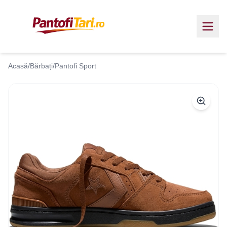
Acasă
/
Bărbați
/
Pantofi Sport