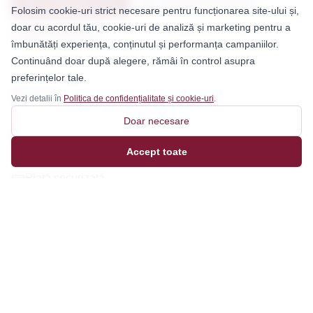
Cumpără acum
Adaugă la favorite
Folosim cookie-uri strict necesare pentru funcționarea site-ului și,
doar cu acordul tău, cookie-uri de analiză și marketing pentru a
Distribuie
îmbunătăți experiența, conținutul și performanța campaniilor.
Continuând doar după alegere, rămâi în control asupra
preferințelor tale.
Livrare
Vezi detalii în
Politica de confidențialitate și cookie-uri
.
1-3 zile lucrătoare
Doar necesare
Transport gratuit
La comenzi peste 299 Lei
Accept toate
Plată securizată
Card sau ramburs
Recenzii
Nu există recenzii încă. Fii primul care lasă o