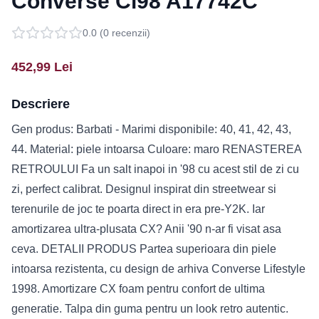
Converse Cl98 A17742C
0.0
(
0
recenzii)
452,99
Lei
Descriere
Gen produs: Barbati - Marimi disponibile: 40, 41, 42, 43,
44. Material: piele intoarsa Culoare: maro RENASTEREA
RETROULUI Fa un salt inapoi in '98 cu acest stil de zi cu
zi, perfect calibrat. Designul inspirat din streetwear si
terenurile de joc te poarta direct in era pre-Y2K. Iar
amortizarea ultra-plusata CX? Anii '90 n-ar fi visat asa
ceva. DETALII PRODUS Partea superioara din piele
intoarsa rezistenta, cu design de arhiva Converse Lifestyle
1998. Amortizare CX foam pentru confort de ultima
generatie. Talpa din guma pentru un look retro autentic.