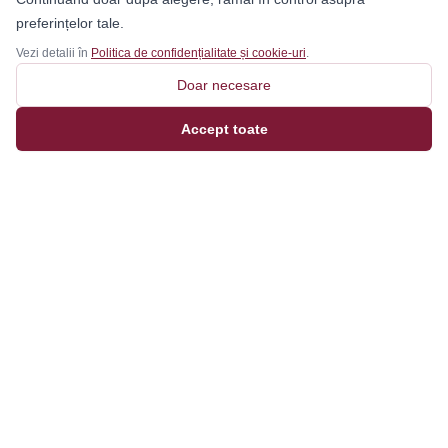
preferințelor tale.
Vezi detalii în
Politica de confidențialitate și cookie-uri
.
Doar necesare
Accept toate
Magazinul tău online de încălțăminte și fashion, cu
outfit builder integrat pentru ținute complete.