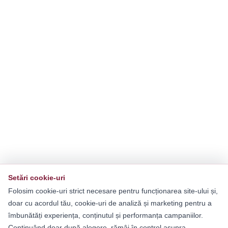
Setări cookie-uri
Folosim cookie-uri strict necesare pentru funcționarea site-ului și,
doar cu acordul tău, cookie-uri de analiză și marketing pentru a
îmbunătăți experiența, conținutul și performanța campaniilor.
Continuând doar după alegere, rămâi în control asupra