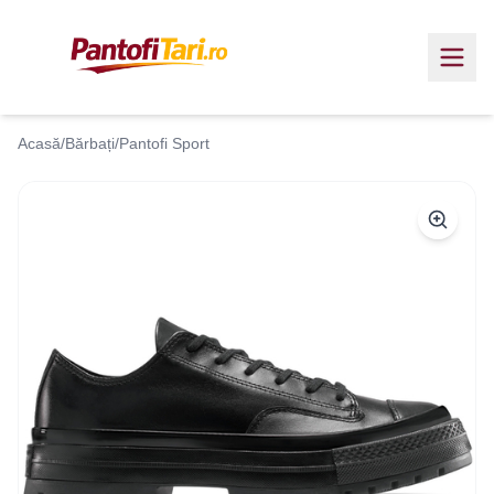
Acasă
/
Bărbați
/
Pantofi Sport