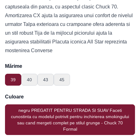
captuseala din panza, cu aspectul clasic Chuck 70.
Amortizarea CX ajuta la asigurarea unui confort de nivelul
urmator Talpa exterioara cu crampoane ofera aderenta si
un stil robust Tija de la mijlocul piciorului ajuta la
asigurarea stabilitatii Placuta iconica All Star reprezinta
mostenirea Converse
Mărime
39
40
43
45
Culoare
negru PREGATIT PENTRU STRADA SI SUAV Faceti
cunostinta cu modelul potrivit pentru inchirierea smokingului
sau cand mergeti complet pe stilul grunge - Chuck 70
Formal