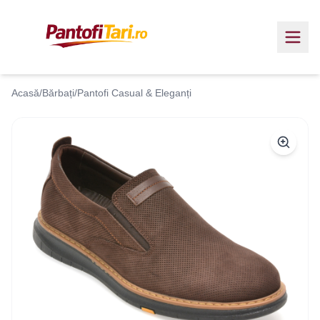
Acasă
/
Bărbați
/
Pantofi Casual & Eleganți