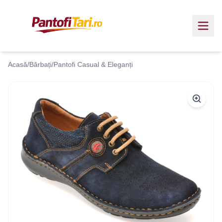
Acasă
/
Bărbați
/
Pantofi Casual & Eleganți