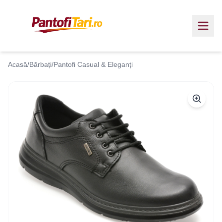
Acasă
/
Bărbați
/
Pantofi Casual & Eleganți