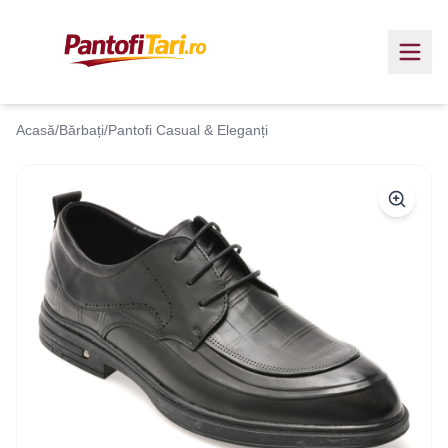
Acasă
/
Bărbați
/
Pantofi Casual & Eleganți