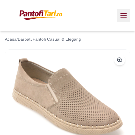
Acasă
/
Bărbați
/
Pantofi Casual & Eleganți