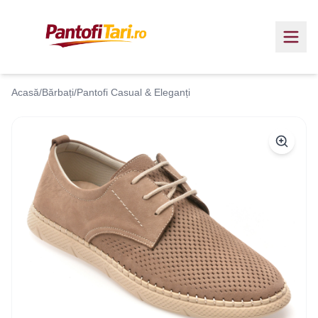
Acasă
/
Bărbați
/
Pantofi Casual & Eleganți