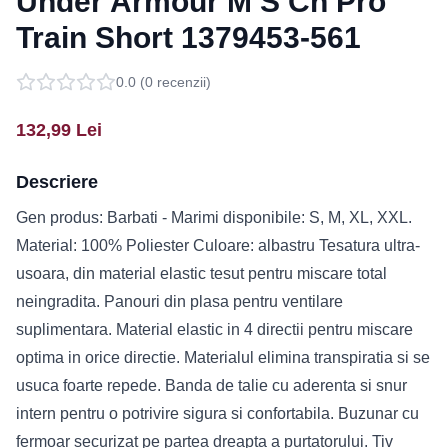
Under Armour M S Ch Pro
Train Short 1379453-561
0.0
(
0
recenzii)
132,99
Lei
Descriere
Gen produs: Barbati - Marimi disponibile: S, M, XL, XXL.
Material: 100% Poliester Culoare: albastru Tesatura ultra-
usoara, din material elastic tesut pentru miscare total
neingradita. Panouri din plasa pentru ventilare
suplimentara. Material elastic in 4 directii pentru miscare
optima in orice directie. Materialul elimina transpiratia si se
usuca foarte repede. Banda de talie cu aderenta si snur
intern pentru o potrivire sigura si confortabila. Buzunar cu
fermoar securizat pe partea dreapta a purtatorului. Tiv