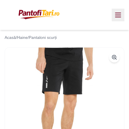
Acasă
/
Haine
/
Pantaloni scurți