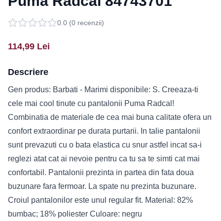
Puma Radcal 84743701
0.0
(
0
recenzii)
114,99
Lei
Descriere
Gen produs: Barbati - Marimi disponibile: S. Creeaza-ti
cele mai cool tinute cu pantalonii Puma Radcal!
Combinatia de materiale de cea mai buna calitate ofera un
confort extraordinar pe durata purtarii. In talie pantalonii
sunt prevazuti cu o bata elastica cu snur astfel incat sa-i
reglezi atat cat ai nevoie pentru ca tu sa te simti cat mai
confortabil. Pantalonii prezinta in partea din fata doua
buzunare fara fermoar. La spate nu prezinta buzunare.
Croiul pantalonilor este unul regular fit. Material: 82%
bumbac; 18% poliester Culoare: negru