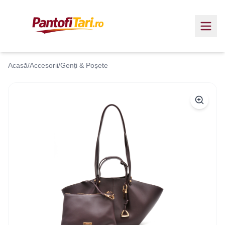
Acasă
/
Accesorii
/
Genți & Poșete