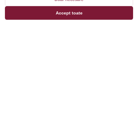
Accept toate
Magazinul tău online de încălțăminte și fashion, cu
outfit builder integrat pentru ținute complete.
Categorii
Bărbați