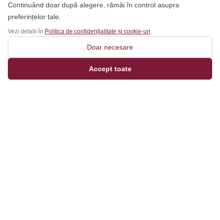
Continuând doar după alegere, rămâi în control asupra
preferințelor tale.
Vezi detalii în
Politica de confidențialitate și cookie-uri
.
Doar necesare
Accept toate
Magazinul tău online de încălțăminte și fashion, cu
outfit builder integrat pentru ținute complete.