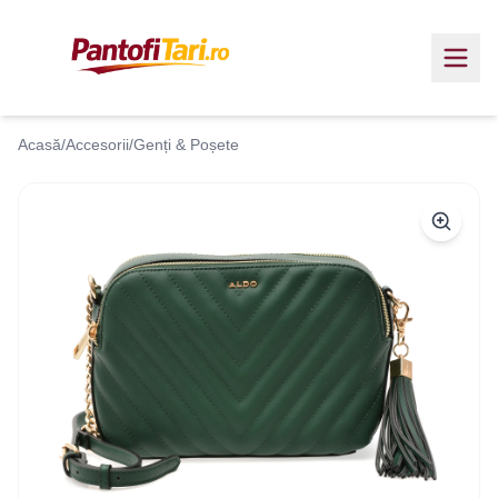
Acasă
/
Accesorii
/
Genți & Poșete