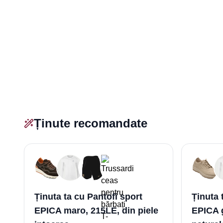
Ținute recomandate
Ținuta ta cu Pantofi sport
Ținuta 
EPICA maro, 215LE, din piele
EPICA g