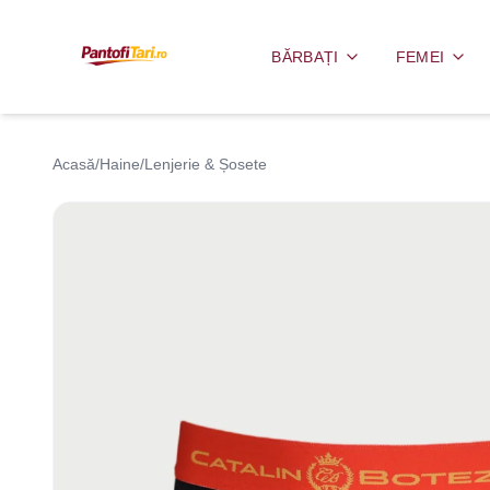
BĂRBAȚI
FEMEI
Acasă
/
Haine
/
Lenjerie & Șosete