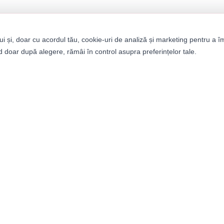
ui și, doar cu acordul tău, cookie-uri de analiză și marketing pentru a î
 doar după alegere, rămâi în control asupra preferințelor tale.
tegorii
Informații
bați
Despre noi
ei
Termeni și condiții
ii
Politica de confidențialitat
it Builder
Retururi