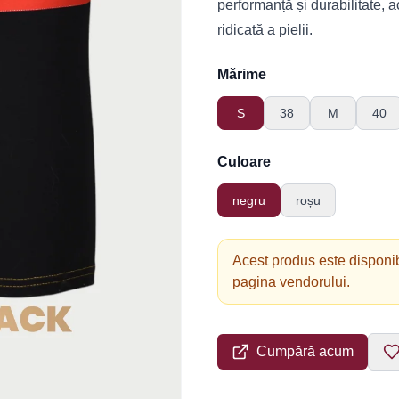
performanță și durabilitate, a
ridicată a pielii.
Mărime
S
38
M
40
Culoare
negru
roșu
Acest produs este disponib
pagina vendorului.
Cumpără acum