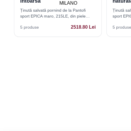
intoarsa
natural
Ținută salvată pornind de la Pantofi
Ținută sal
sport EPICA maro, 215LE, din piele
sport EPIC
intoarsa
naturala
2518.80
Lei
5
produse
5
produs