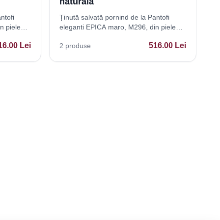
naturala
ntofi
Ținută salvată pornind de la Pantofi
n piele
eleganti EPICA maro, M296, din piele
naturala
16.00
Lei
516.00
Lei
2
produse