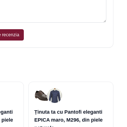
e recenzia
eganti
Ținuta ta cu Pantofi eleganti
 piele
EPICA maro, M296, din piele