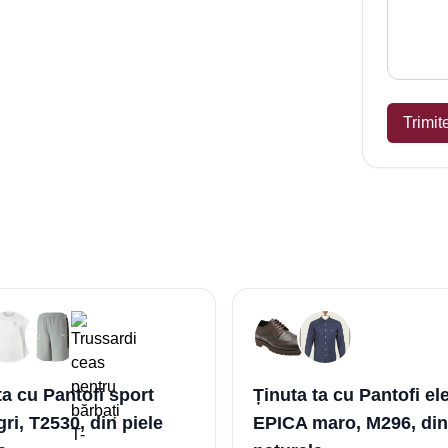
Trimit
ta cu Pantofi sport
Ținuta ta cu Pantofi el
ri, T2530, din piele
EPICA maro, M296, din