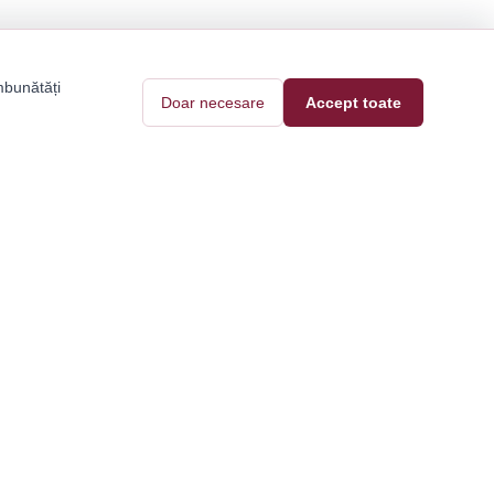
mbunătăți
Doar necesare
Accept toate
Pantofi Tari
Contact
Blog
e