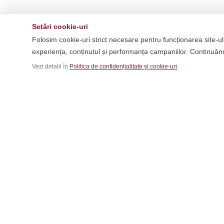
Setări cookie-uri
Folosim cookie-uri strict necesare pentru funcționarea site-ul
experiența, conținutul și performanța campaniilor. Continuând
Vezi detalii în
Politica de confidențialitate și cookie-uri
.
Ca
Băr
Fem
Magazinul tău online de încălțăminte și
Cop
fashion, cu outfit builder integrat pentru ținute
Outf
complete.