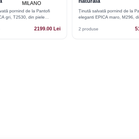
a
naturala
vată pornind de la Pantofi
Ținută salvată pornind de la Pa
A gri, T2530, din piele
eleganti EPICA maro, M296, di
naturala
2199.00
Lei
5
e
2
produse