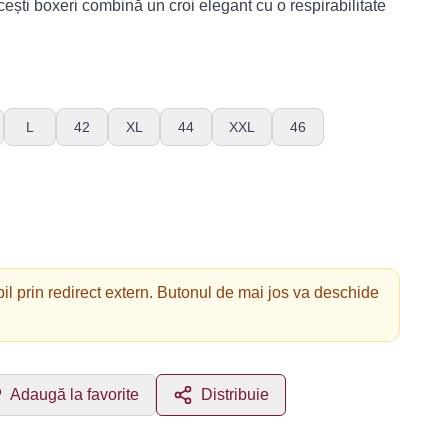
cești boxeri combină un croi elegant cu o respirabilitate
L
42
XL
44
XXL
46
il prin redirect extern. Butonul de mai jos va deschide
Adaugă la favorite
Distribuie