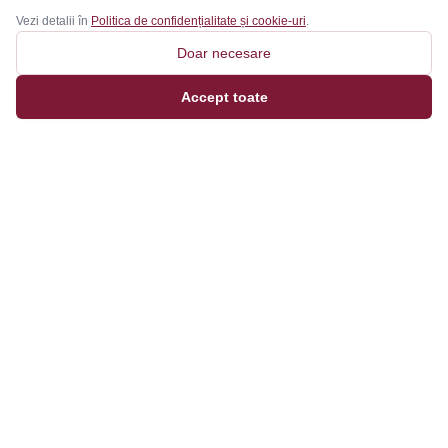
Vezi detalii în
Politica de confidențialitate și cookie-uri
.
Doar necesare
Accept toate
Magazinul tău online de încălțăminte și fashion, cu
outfit builder integrat pentru ținute complete.
Categorii