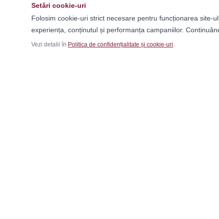
Setări cookie-uri
Folosim cookie-uri strict necesare pentru funcționarea site-ul
experiența, conținutul și performanța campaniilor. Continuând
Vezi detalii în
Politica de confidențialitate și cookie-uri
.
Ca
Băr
Fem
Magazinul tău online de încălțăminte și
Cop
fashion, cu outfit builder integrat pentru ținute
Outf
complete.