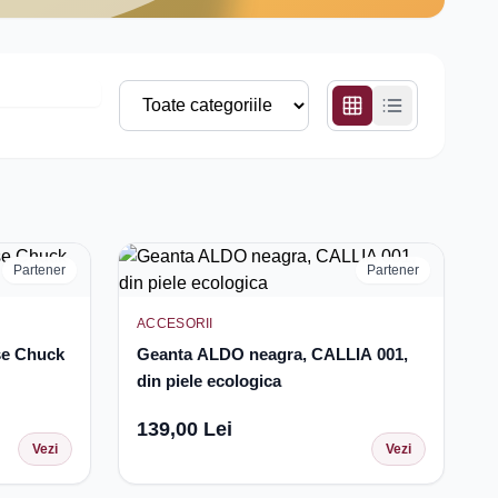
Partener
Partener
ACCESORII
se Chuck
Geanta ALDO neagra, CALLIA 001,
din piele ecologica
139,00 Lei
Vezi
Vezi