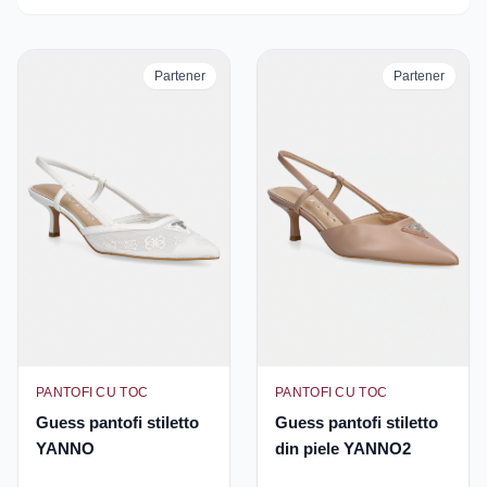
Partener
Partener
PANTOFI CU TOC
PANTOFI CU TOC
Guess pantofi stiletto
Guess pantofi stiletto
YANNO
din piele YANNO2