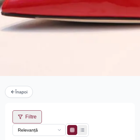
Înapoi
Filtre