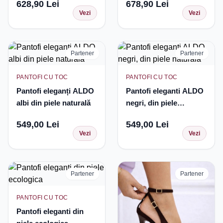
628,90 Lei
678,90 Lei
Vezi
Vezi
Partener
Partener
PANTOFI CU TOC
PANTOFI CU TOC
Pantofi eleganți ALDO
Pantofi eleganti ALDO
albi din piele naturală
negri, din piele
naturala
549,00 Lei
549,00 Lei
Vezi
Vezi
Partener
Partener
PANTOFI CU TOC
Pantofi eleganti din