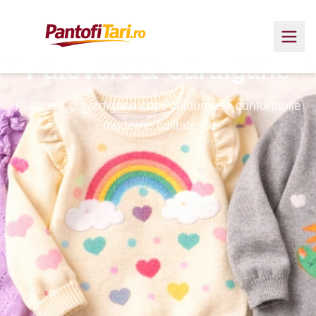
Pulovere & Cardigane
Pulovere și cardigane copii călduroase confortabile
moderne calitate 🧶