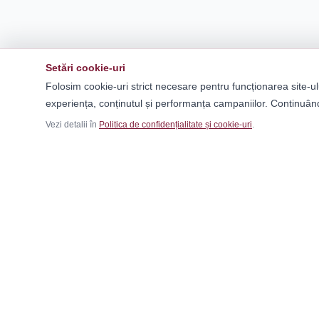
Setări cookie-uri
Folosim cookie-uri strict necesare pentru funcționarea site-ul
experiența, conținutul și performanța campaniilor. Continuând
Vezi detalii în
Politica de confidențialitate și cookie-uri
.
Ca
Băr
Fem
Magazinul tău online de încălțăminte și
Cop
fashion, cu outfit builder integrat pentru ținute
Outf