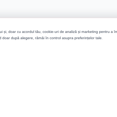
ui și, doar cu acordul tău, cookie-uri de analiză și marketing pentru a î
 doar după alegere, rămâi în control asupra preferințelor tale.
tegorii
Informații
bați
Despre noi
ei
Termeni și condiții
ii
Politica de confidențialitat
it Builder
Retururi