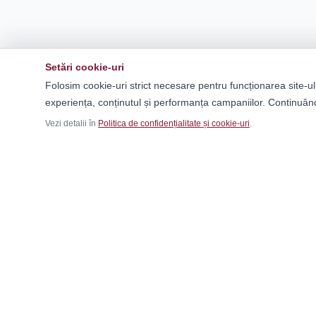
Setări cookie-uri
Folosim cookie-uri strict necesare pentru funcționarea site-ul
experiența, conținutul și performanța campaniilor. Continuând
Vezi detalii în
Politica de confidențialitate și cookie-uri
.
Ca
Băr
Fem
Magazinul tău online de încălțăminte și
Cop
fashion, cu outfit builder integrat pentru ținute
Outf