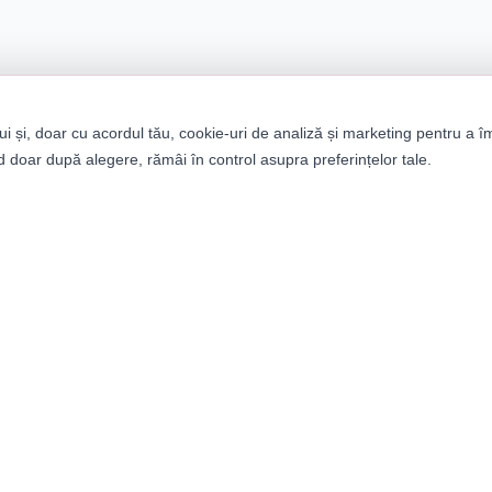
ui și, doar cu acordul tău, cookie-uri de analiză și marketing pentru a î
 doar după alegere, rămâi în control asupra preferințelor tale.
tegorii
Informații
bați
Despre noi
ei
Termeni și condiții
ii
Politica de confidențialitat
it Builder
Retururi