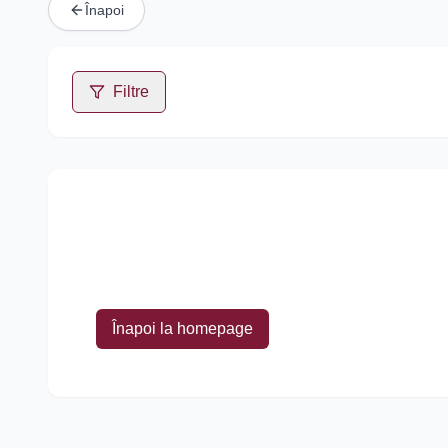
Înapoi
Filtre
Înapoi la homepage