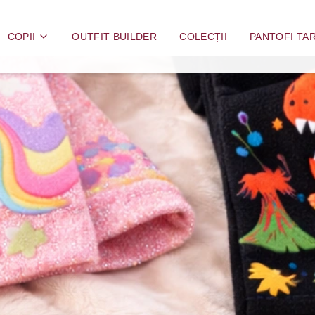
COPII
OUTFIT BUILDER
COLECȚII
PANTOFI TAR