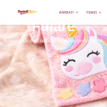
BĂRBAȚI
FEMEI
Fulare
Fulare copii moi, colorate și ideale pentru iarnă