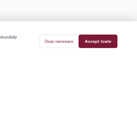
mbunătăți
Doar necesare
Accept toate
Pantofi Tari
Contact
Blog
e