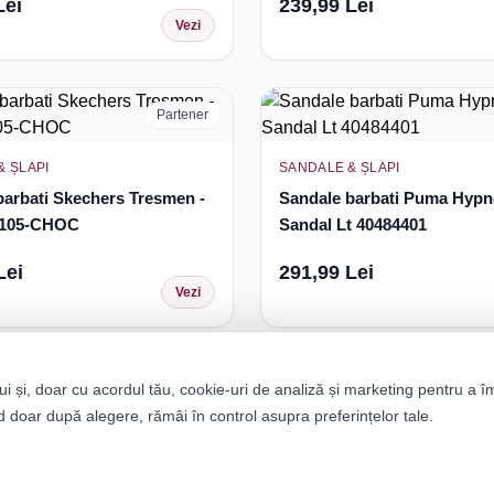
Lei
239,99 Lei
Vezi
Partener
& ȘLAPI
SANDALE & ȘLAPI
barbati Skechers Tresmen -
Sandale barbati Puma Hypn
4105-CHOC
Sandal Lt 40484401
Lei
291,99 Lei
Vezi
ui și, doar cu acordul tău, cookie-uri de analiză și marketing pentru a î
 doar după alegere, rămâi în control asupra preferințelor tale.