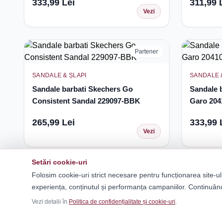
333,99 Lei
311,99 
Vezi
Partener
SANDALE & ȘLAPI
SANDALE 
Sandale barbati Skechers Go
Sandale 
Consistent Sandal 229097-BBK
Garo 20
265,99 Lei
333,99 
Vezi
Setări cookie-uri
Folosim cookie-uri strict necesare pentru funcționarea site-ul
experiența, conținutul și performanța campaniilor. Continuând
Vezi detalii în
Politica de confidențialitate și cookie-uri
.