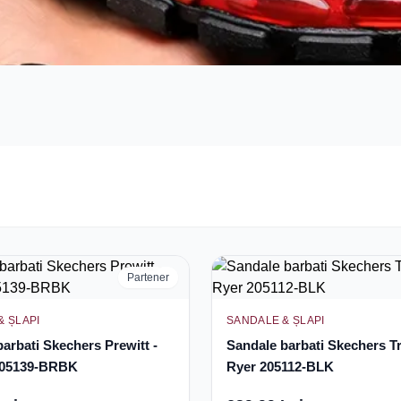
Partener
& ȘLAPI
SANDALE & ȘLAPI
arbati Skechers Prewitt -
Sandale barbati Skechers T
205139-BRBK
Ryer 205112-BLK