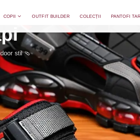
COPII
OUTFIT BUILDER
COLECȚII
PANTOFI TAR
pi
door stil 🩴