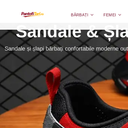
BĂRBAȚI
FEMEI
Sandale & Șla
Sandale și șlapi bărbați confortabile moderne out