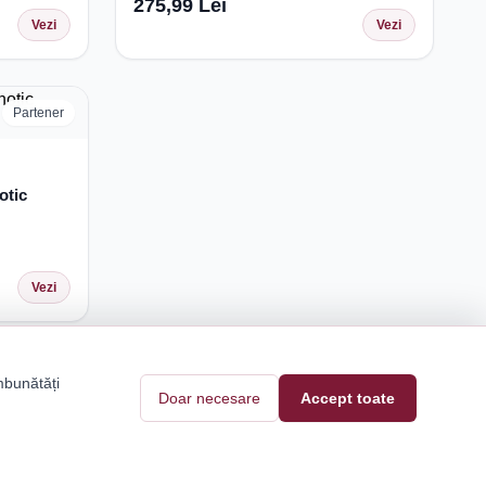
275,99 Lei
Vezi
Vezi
Partener
otic
Vezi
mbunătăți
Doar necesare
Accept toate