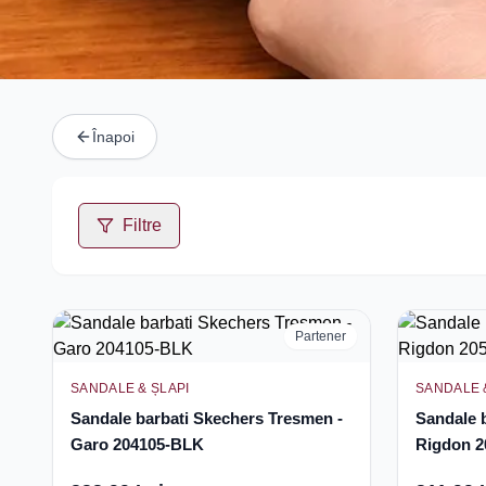
Înapoi
Filtre
Partener
SANDALE & ȘLAPI
SANDALE 
Sandale barbati Skechers Tresmen -
Sandale b
Garo 204105-BLK
Rigdon 