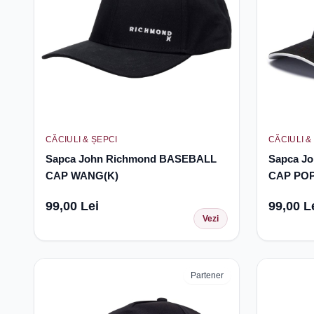
CĂCIULI & ȘEPCI
CĂCIULI &
Sapca John Richmond BASEBALL
Sapca J
CAP WANG(K)
CAP POP
99,00 Lei
99,00 L
Vezi
Partener