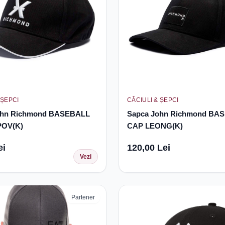
 ȘEPCI
CĂCIULI & ȘEPCI
ohn Richmond BASEBALL
Sapca John Richmond BA
OV(K)
CAP LEONG(K)
ei
120,00 Lei
Vezi
Partener