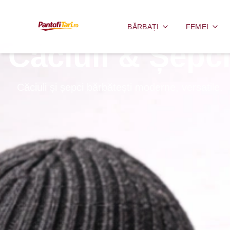
BĂRBAȚI
FEMEI
Căciuli & Șepc
Căciuli și șepci bărbătești moderne, versatile.