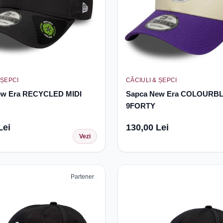
 ȘEPCI
CĂCIULI & ȘEPCI
ew Era RECYCLED MIDI
Sapca New Era COLOURB
9FORTY
Lei
130,00 Lei
Vezi
Partener