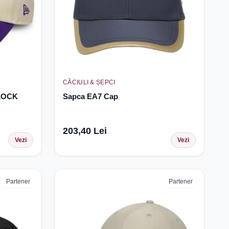
CĂCIULI & ȘEPCI
LOCK
Sapca EA7 Cap
203,40 Lei
Vezi
Vezi
Partener
Partener