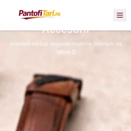
Accesorii
Accesorii bărbați elegante moderne premium stil
rafinat ⌚