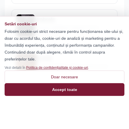
Umbrele
Setări cookie-uri
Umbrele bărbătești elegante pentru
Folosim cookie-uri strict necesare pentru funcționarea site-ului și,
protecție și stil.
doar cu acordul tău, cookie-uri de analiză și marketing pentru a
îmbunătăți experiența, conținutul și performanța campaniilor.
Continuând doar după alegere, rămâi în control asupra
Curele
preferințelor tale.
Curele bărbătești elegante pentru orice
Vezi detalii în
Politica de confidențialitate și cookie-uri
.
ținută.
Doar necesare
Accept toate
Filtre
Bijuterii
Bretele
Căciuli & Șepci
Ceasuri